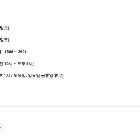
링크
)
링크
)
실
: 1566 – 2621
전
10
시
~
오후
5
시
]
후
1
시
/
토요일
,
일요일 공휴일 휴무
)