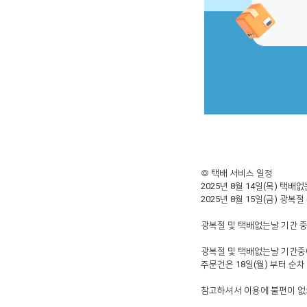
◎ 택배 서비스 일정
2025
년
8
월
14
일
(
목
)
택배없
2025
년
8
월
15
일
(
금
)
광복절
광복절 및 택배없는날 기간 
광복절 및 택배없는날 기간중
주문건은
18
일
(
월
)
부터 순차
참고하셔서 이용에 불편이 