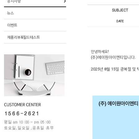
공지사항
SUBJECT
뉴스
DATE
이벤트
제품리뷰&필드테스트
안녕하세요
!
(
주
)
에이원아이엔티입니다
.
2025
년
8
월
15
일 광복절 및