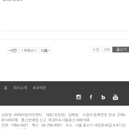
홈
회사소개
A/S약관
상호명 : ㈜에이원아이엔티
대표자(성명) : 강혜정
사업자 등록번호 안내 : [106-
87-05570]
통신판매업 신고 :제 2014-서울용산-00315호
전화 : 1566-2621
팩스 : 02-706-3001
주소 : 서울 용산구 새창로45길 6-4 다안