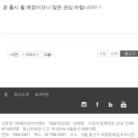
곧 출시 될 예정이오니 많은 관심 바랍니다!^.^
홈
회사소개
A/S약관
상호명 : ㈜에이원아이엔티
대표자(성명) : 강혜정
사업자 등록번호 안내 : [106-
87-05570]
통신판매업 신고 :제 2014-서울용산-00315호
전화 : 1566-2621
팩스 : 02-706-3001
주소 : 서울 용산구 새창로45길 6-4 다안