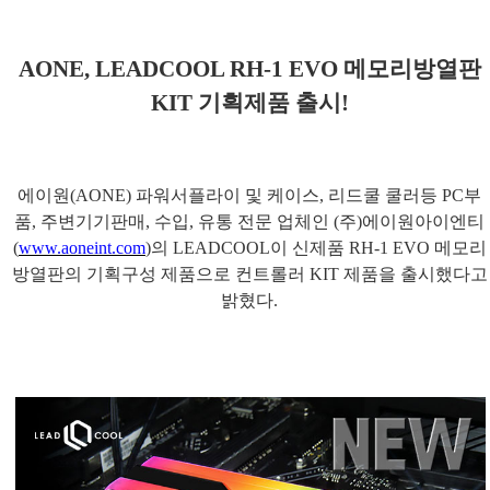
AONE, LEADCOOL RH-1 EVO
메모리방열판
KIT
기획제품 출시
!
에이원
(AONE)
파워서플라이 및 케이스
,
리드쿨 쿨러등
PC
부
품
,
주변기기판매
,
수입
,
유통 전문 업체인
(
주
)
에이원아이엔티
(
www.aoneint.com
)
의
LEADCOOL
이 신제품
RH-1 EVO
메모리
방열판의 기획구성 제품으로 컨트롤러
KIT
제품을 출시했다고
밝혔다
.