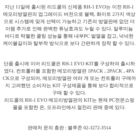
지난
11
일에 출시된 리드쿨의 신제품
RH-1 EVO
는 이전
RH-1
메모리방열판의 업그레이드 버전으로 블랙
,
화이트
2
가지 색상
으로 시스템에 맞게 선택이 가능하고 기존의 방열판에 없던 더
미램 추가로 인해 완벽한 튜닝효과도 누릴 수 있다
.
알루미늄
바디로 탁월한 쿨링 성능을 통해 내부
PC
발열을 잡고
,
넉넉한
케이블길이와 탈부착 방식으로 보다 간편하게 장착 할 수 있다
.
단품 출시에 이어 리드쿨은
RH-1 EVO KIT
를 구성하여 출시하
였다
.
컨트롤러를 포함한 메모리방열판
1PACK , 2PACK , 4PA
CK
으로 구성되어
,
메모리방열판 여러 개 또는 컨트롤러 구매까
지 고려했던 소비자는
KIT
구성제품을 통해 보다 합리적으로
구매 할 수 있다
.
리드쿨의
RH-1 EVO
메모리방열판의
KIT
는 현재
PC
전문쇼핑
몰을 포함한 온
,
오프라인에서 절찬리 판매 중에 있다
.
판매처 문의 총판
:
블루존
02-3272-3514