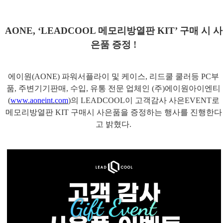
AONE, ‘LEADCOOL
메모리방열판
KIT’
구매 시 사
은품 증정
!
에이원
(AONE)
파워서플라이 및 케이스
,
리드쿨 쿨러등
PC
부
품
,
주변기기판매
,
수입
,
유통 전문 업체인
(
주
)
에이원아이엔티
(
www.aoneint.com
)
의
LEADCOOL
이 고객감사 사은
EVENT
로
메모리방열판
KIT
구매시 사은품을 증정하는 행사를 진행한다
고 밝혔다
.