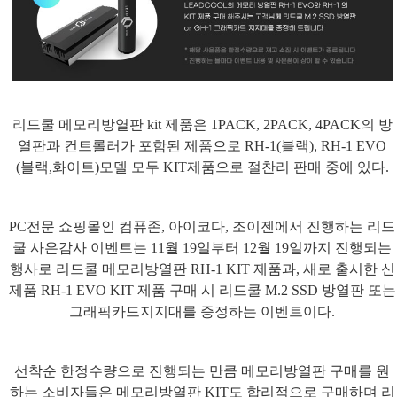
리드쿨 메모리방열판
kit
제품은
1PACK, 2PACK, 4PACK
의 방
열판과 컨트롤러가 포함된 제품으로
RH-1(
블랙
), RH-1 EVO
(
블랙
,
화이트
)
모델 모두
KIT
제품으로 절찬리 판매 중에 있다
.
PC
전문 쇼핑몰인 컴퓨존
,
아이코다
,
조이젠에서 진행하는 리드
쿨 사은감사 이벤트는
11
월
19
일부터
12
월
19
일까지 진행되는
행사로 리드쿨 메모리방열판
RH-1 KIT
제품과
,
새로 출시한 신
제품
RH-1 EVO KIT
제품 구매 시 리드쿨
M.2 SSD
방열판 또는
그래픽카드지지대를 증정하는 이벤트이다
.
선착순 한정수량으로 진행되는 만큼 메모리방열판 구매를 원
하는 소비자들은 메모리방열판
KIT
도 합리적으로 구매하며 리