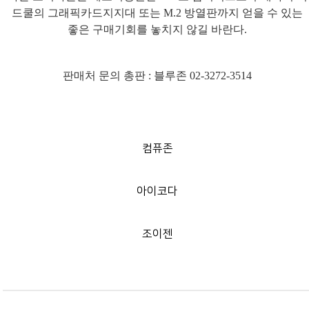
드쿨의 그래픽카드지지대 또는
M.2
방열판까지 얻을 수 있는
좋은 구매기회를 놓치지 않길 바란다
.
판매처 문의 총판
:
블루존
02-3272-3514
컴퓨존
아이코다
조이젠