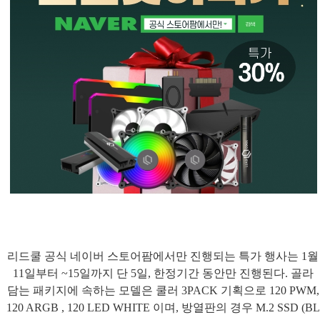
리드쿨 공식 네이버 스토어팜에서만 진행되는 특가 행사는
1
월
11
일부터
~15
일까지 단
5
일
,
한정기간 동안만 진행된다
.
골라
담는 패키지에 속하는 모델은 쿨러
3PACK
기획으로
120 PWM,
120 ARGB , 120 LED WHITE
이며
,
방열판의 경우
M.2 SSD (BL