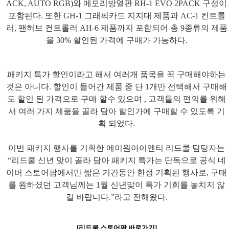
ACK, AUTO RGB)
와 메모리방열판
RH-1 EVO 2PACK
구성이
포함된다
.
또한
GH-1
그래픽카드 지지대 제품과
AC-1
컨트롤
러
,
팬허브 컨트롤러
AH-6
제품까지 포함되어 총
9
종류의 제품
을
30%
할인된 가격에 구매가 가능하다
.
패키지 특가 할인이라고 해서 여러개 품목을 꼭 구매해야하는
것은 아니다
.
할인이 들어간 제품 중 단
1
개만 선택해서 구매해
도 할인 된 가격으로 구매 할수 있으며
,
고객들의 편의를 위해
서 여러 가지 제품을 골라 담아 할인가에 구매할 수 있도록
기
획 되었다
.
이번 패키지 행사를 기획한 에이원아이엔티 리드쿨 담당자는
“
리드쿨 신년 맞이 골라 담아 패키지 특가는 단독으로 공식 네
이버 스토어팜에서만 짧은 기간동안 한정 기획된 행사로
,
구매
를 원하셨던 고객님께는
1
월 신년맞이 특가 기회를 놓치지 않
길 바랍니다
.”
라고 전해왔다
.
[리드쿨 스토어팜 바로가기]