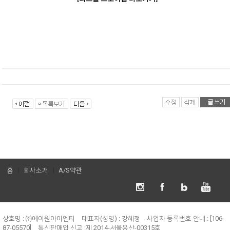
홈
회사소개
A/S약관
상호명 : ㈜에이원아이엔티
대표자(성명) : 강혜정
사업자 등록번호 안내 : [106-
87-05570]
통신판매업 신고 :제 2014-서울용산-00315호