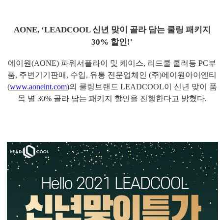
AONE, ‘LEADCOOL
신년 맞이 골라 담는 쿨링 패키지
30%
할인
!'
에이원
(AONE)
파워서플라이 및 케이스
,
리드쿨 쿨러등
PC
부
품
,
주변기기판매
,
수입
,
유통 전문업체인
(
주
)
에이원아이엔티
(
www.aoneint.com
)
의 쿨링브랜드
LEADCOOL
이 신년 맞이 품
목 별
30%
골라 담는 패키지 할인을 진행한다고 밝혔다
.