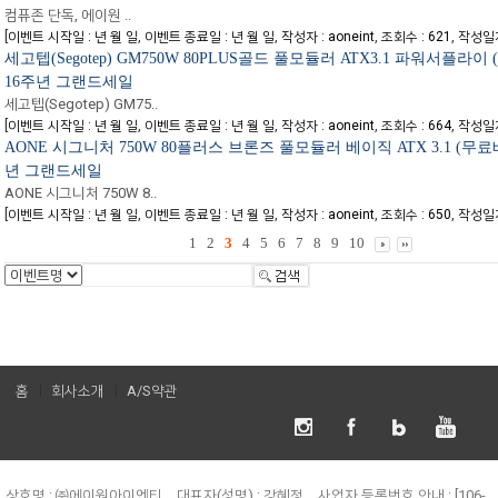
컴퓨존 단독, 에이원 ..
[
,
,
,
,
이벤트 시작일 : 년 월 일
이벤트 종료일 : 년 월 일
작성자 : aoneint
조회수 : 621
작성일자 
세고텝(Segotep) GM750W 80PLUS골드 풀모듈러 ATX3.1 파워서플라이 
16주년 그랜드세일
세고텝(Segotep) GM75..
[
,
,
,
,
이벤트 시작일 : 년 월 일
이벤트 종료일 : 년 월 일
작성자 : aoneint
조회수 : 664
작성일자 
AONE 시그니처 750W 80플러스 브론즈 풀모듈러 베이직 ATX 3.1 (무료배
년 그랜드세일
AONE 시그니처 750W 8..
[
,
,
,
,
이벤트 시작일 : 년 월 일
이벤트 종료일 : 년 월 일
작성자 : aoneint
조회수 : 650
작성일자 
1
2
3
4
5
6
7
8
9
10
홈
회사소개
A/S약관
상호명 : ㈜에이원아이엔티
대표자(성명) : 강혜정
사업자 등록번호 안내 : [106-