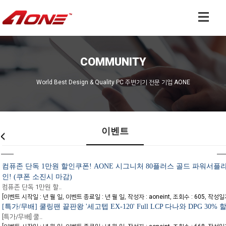
COMMUNITY
World Best Design & Quality PC 주변기기 전문 기업 AONE
이벤트
컴퓨존 단독 1만원 할인쿠폰! AONE 시그니처 80플러스 골드 파워서플
인! (쿠폰 소진시 마감)
컴퓨존 단독 1만원 할..
[
,
,
,
,
이벤트 시작일 : 년 월 일
이벤트 종료일 : 년 월 일
작성자 : aoneint
조회수 : 605
작성일자 
[특가/무배] 쿨링팬 끝판왕 '세고텝 EX-120' Full LCP 다나와 DPG 30%
[특가/무배] 쿨..