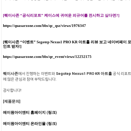
[
퀘이사존
“
공식리포트”
케이스에
귀여운
피규어를
전시하고
싶다면?]
https://quasarzone.com/bbs/qc_qsz/views/1976347
[
퀘이사존
“
이벤트” Segotep Nexus1 PRO KR
아트홀
리뷰
보고
네이버페이
인트
받자!]
https://quasarzone.com/bbs/qe_event/views/12252175
퀘이사존
에서 진행하는 이벤트와
Segotep Nexus1 PRO KR
아트홀
공식 리포
에 많은 관심과 참여 부탁드립니다
.
감사합니다
!
[
제품문의
]
에이원아이엔티
홈페이지
(
링크
)
에이원아이엔티
온라인몰
(
링크
)