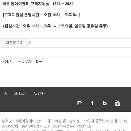
에이원아이엔티 고객지원실
: 1566 – 2621
[
고객지원실 운영시간
–
오전
10
시
~
오후
5
시
]
(
점심시간
:
오후
12
시
~
오후
1
시
/
토요일
,
일요일 공휴일 휴무
)
다운로드수
0
홈
회사소개
A/S약관
상호명 : ㈜에이원아이엔티
대표자(성명) : 강혜정
사업자 등록번호 안내 : [106-
87-05570]
통신판매업 신고 :제 2014-서울용산-00315호