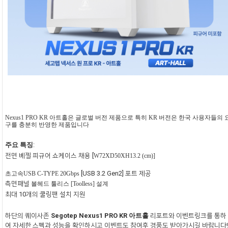
Nexus1 PRO KR
아트홀은 글로벌 버전 제품으로 특히
KR
버전은 한국 사용자들의 
구를 충분히 반영한 제품입니다
주요 특징
:
전면 베젤 피규어 쇼케이스 채용
[
W72XD50XH13.2 (cm)]
[USB 3.2 Gen2]
포트 제공
초고속
USB C-TYPE 20Gbps
측면패널
볼헤드 툴리스
[Toolless]
설계
최대
10
개의 쿨링팬 설치 지원
하단의 퀘이사존
Segotep Nexus1 PRO KR
아트홀
리포트와 이벤트링크를 통하
여 자세한 스펙과 성능을 확인하시고 이벤트도 참여후 경품도 받아가시길 바랍니다