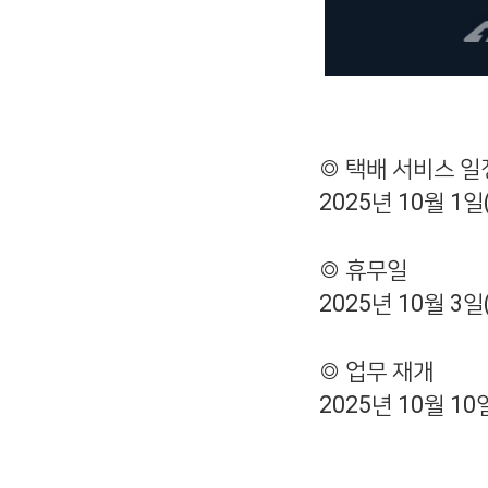
◎ 택배 서비스 일
2025
년
10
월
1
일
◎ 휴무일
2025
년
10
월
3
일
◎ 업무 재개
2025
년
10
월
10