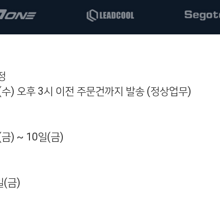
정
(
수
)
오후
3
시 이전 주문건까지 발송
(
정상업무
)
(
금
) ~ 10
일
(
금
)
일
(
금
)