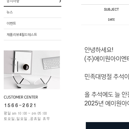
공지사항
SUBJECT
뉴스
DATE
이벤트
제품리뷰&필드테스트
안녕하세요
!
(
주
)
에이원아이엔
민족대명절 추석이
올 추석에도 늘 
2025
년 에이원아