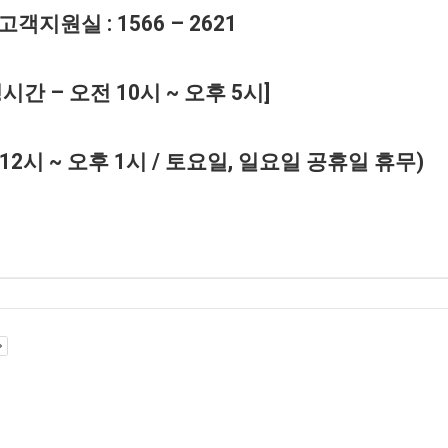
 고객지원실
: 1566 – 2621
영시간
–
오전
10
시
~
오후
5
시
]
12
시
~
오후
1
시
/
토요일
,
일요일 공휴일 휴무
)