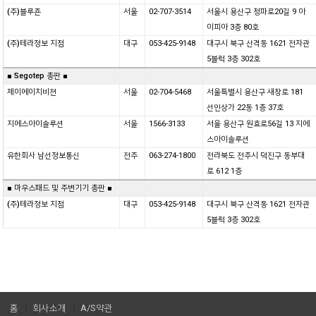
(주)블루죤
서울
02-707-3514
서울시 용산구 청파로20길 9 아
이피아 3층 80호
(주)테라정보 지점
대구
053-425-9148
대구시 북구 산격동 1621 전자관
5블럭 3층 302호
■ Segotep 총판 ■
제이에이치비젼
서울
02-704-5468
서울특별시 용산구 새창로 181
선인상가 22동 1층 37호
지에스아이솔루션
서울
1566-3133
서울 용산구 원효로56길 13 지에
스아이솔루션
유한회사 남선정보통신
전주
063-274-1800
전라북도 전주시 덕진구 동부대
로 612 1층
■ 마우스패드 및 주변기기 총판 ■
(주)테라정보 지점
대구
053-425-9148
대구시 북구 산격동 1621 전자관
5블럭 3층 302호
홈
회사소개
A/S약관