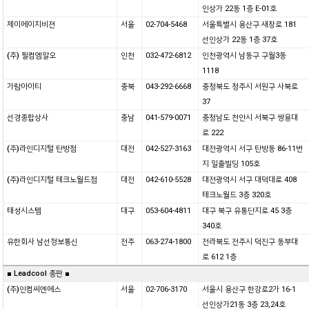
인상가 22동 1층 E-01호
제이에이치비젼
서울
02-704-5468
서울특별시 용산구 새창로 181
선인상가 22동 1층 37호
(주) 필컴엠알오
인천
032-472-6812
인천광역시 남동구 구월3동
1118
가람아이티
충북
043-292-6668
충청북도 청주시 서원구 사북로
37
선경종합상사
충남
041-579-0071
충청남도 천안시 서북구 쌍용대
로 222
(주)라인디지털 탄방점
대전
042-527-3163
대전광역시 서구 탄방동 86-11번
지 일출빌딩 105호
(주)라인디지털 테크노월드점
대전
042-610-5528
대전광역시 서구 대덕대로 408
테크노월드 3층 320호
태성시스템
대구
053-604-4811
대구 북구 유통단지로 45 3층
340호
유한회사 남선정보통신
전주
063-274-1800
전라북도 전주시 덕진구 동부대
로 612 1층
■ Leadcool 총판 ■
(주)인컴씨엔에스
서울
02-706-3170
서울시 용산구 한강로2가 16-1
선인상가21동 3층 23,24호