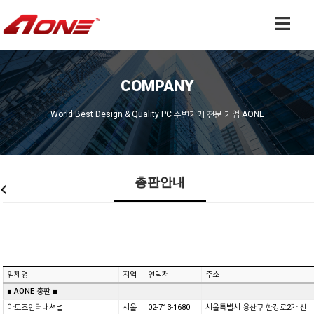
COMPANY
World Best Design & Quality PC 주변기기 전문 기업 AONE
총판안내
업체명
지역
연락처
주소
■ AONE 총판 ■
아토즈인터내셔널
서울
02-713-1680
서울특별시 용산구 한강로2가 선