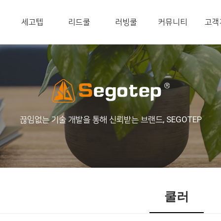
세고텝
리드쿨
러빙쿨
커뮤니티
고객
끊임없는 기술 개발을 통해 신뢰받는 브랜드, SEGOTEP
쿨러