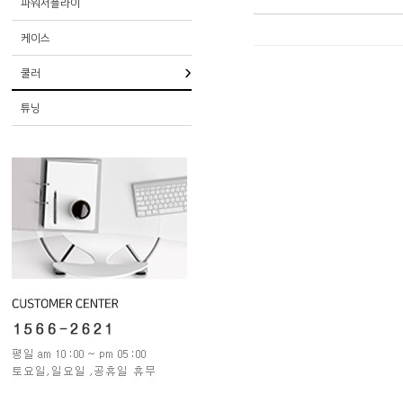
파워서플라이
케이스
쿨러
튜닝