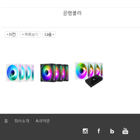
공랭쿨러
홈
회사소개
A/S약관