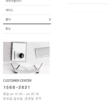
파워서플라이
케이스
쿨러
튜닝