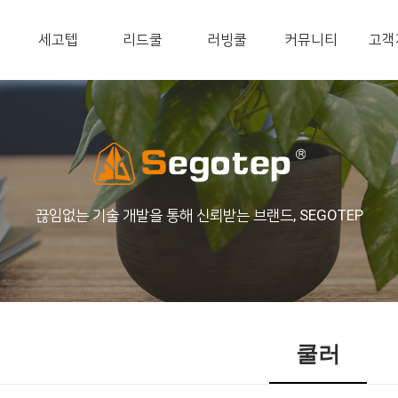
세고텝
리드쿨
러빙쿨
커뮤니티
고객
끊임없는 기술 개발을 통해 신뢰받는 브랜드, SEGOTEP
쿨러