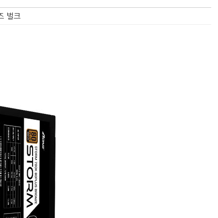
론즈 벌크