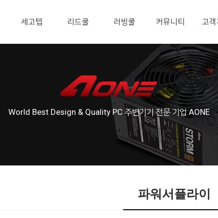
세고텝
리드쿨
러빙쿨
커뮤니티
고객
World Best Design & Quality PC 주변기기 전문 기업 AONE
파워서플라이