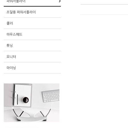
파워서플라이
조달용 파워서플라이
쿨러
마우스패드
튜닝
모니터
마이닝