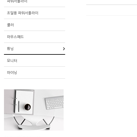
파워서플라이
조달용 파워서플라이
쿨러
마우스패드
튜닝
모니터
마이닝