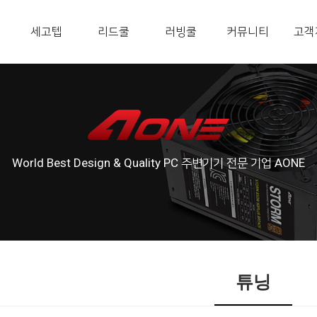
세고텝
리드쿨
러빙쿨
커뮤니티
고객
World Best Design & Quality PC 주변기기 전문 기업 AONE
튜닝