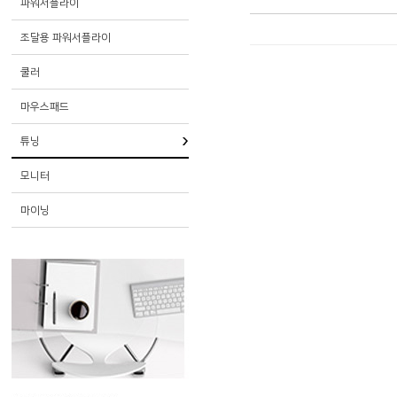
파워서플라이
조달용 파워서플라이
쿨러
마우스패드
튜닝
모니터
마이닝