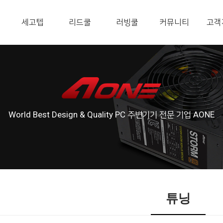
세고텝
리드쿨
러빙쿨
커뮤니티
고객
World Best Design & Quality PC 주변기기 전문 기업 AONE
튜닝