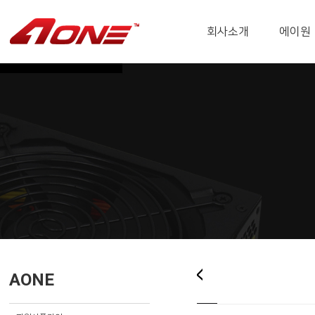
회사소개
에이원
AONE