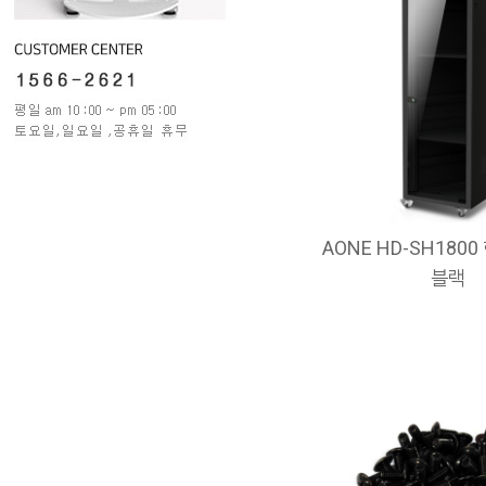
AONE HD-SH180
블랙