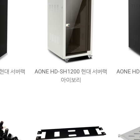
0 현대 서버랙
AONE HD-SH1200 현대 서버랙
AONE H
아이보리