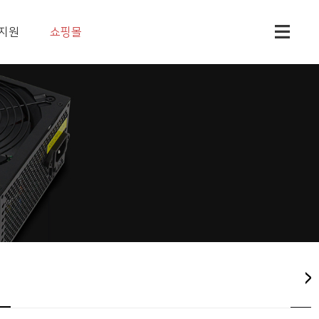
지원
쇼핑몰