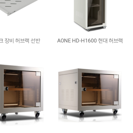
크 장비 허브랙 선반
AONE HD-H1600 현대 허브랙