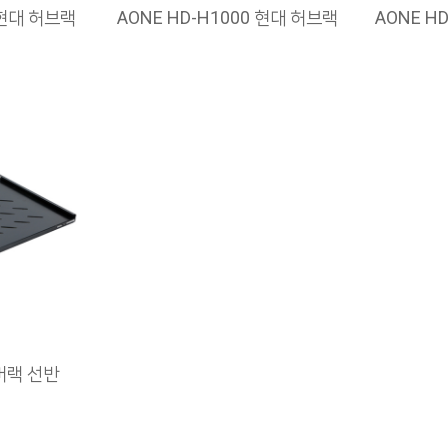
 현대 허브랙
AONE HD-H1000 현대 허브랙
AONE HD
버랙 선반