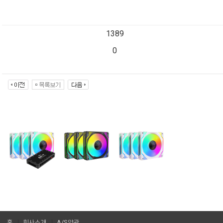
1389
0
홈
회사소개
A/S약관