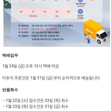
택배업무
1
월
24
일
(
금
)
오후
12
시 택배 마감
이후의 주문건은
1
월
31
일
(
금
)
부터 순차적으로 배송됩니다
.
반품회수
-
1
월
22
일
(
수
)
접수건은
23
일
(
목
)
회수
- 1
월
23
일
(
목
)
접수건은
31
일
(
금
)
회수