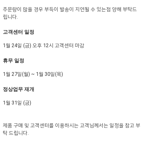
주문량이 많을 경우 부득이 발송이 지연될 수 있는점 양해 부탁드
립니다
.
고객센터 일정
1
월
24
일
(
금
)
오후
12
시 고객센터 마감
휴무 일정
1
월
27
일
(
월
) ~ 1
월
30
일
(
목
)
정상업무 재개
1
월
31
일
(
금
)
제품 구매 및 고객센터를 이용하시는 고객님께서는 일정을 참고 부
탁 드립니다
.