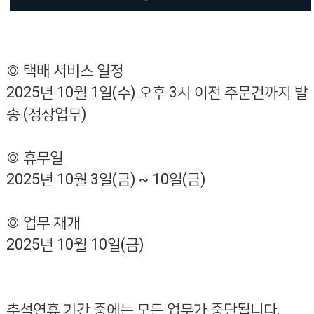
◎ 택배 서비스 일정
2025
년
10
월
1
일
(
수
)
오후
3
시 이전 주문건까지 발
송
(
정상업무
)
◎ 휴무일
2025
년
10
월
3
일
(
금
) ~ 10
일
(
금
)
◎ 업무 재개
2025
년
10
월
10
일
(
금
)
추석연휴 기간 중에는 모든 업무가 중단됩니다
.