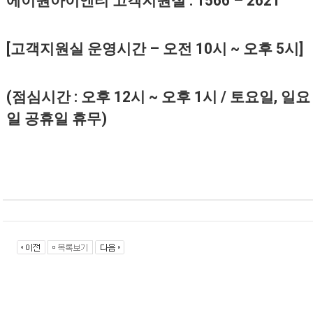
에이원아이엔티 고객지원실
: 1566 – 2621
[
고객지원실 운영시간
–
오전
10
시
~
오후
5
시
]
(
점심시간
:
오후
12
시
~
오후
1
시
/
토요일
,
일요
일 공휴일 휴무
)