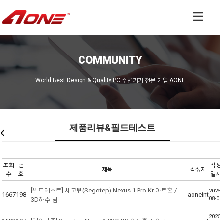
COMMUNITY
World Best Design & Quality PC 주변기기 전문 기업 AONE
제품리뷰&필드테스트
조회
번
작
제목
작성자
수
호
일
[필드테스트] 세고텝(Segotep) Nexus 1 Pro Kr 아트홀 /
2025
1667
198
aoneint
08-0
3D하수 님
2025