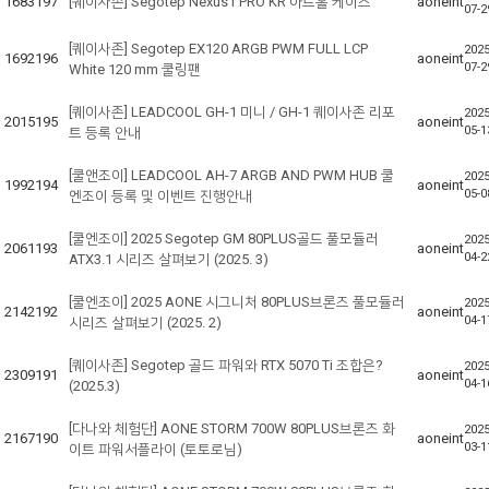
1683
197
[퀘이사존] Segotep Nexus1 PRO KR 아트홀 케이스
aoneint
07-2
[퀘이사존] Segotep EX120 ARGB PWM FULL LCP
2025
1692
196
aoneint
07-2
White 120 mm 쿨링팬
[퀘이사존] LEADCOOL GH-1 미니 / GH-1 퀘이사존 리포
2025
2015
195
aoneint
05-1
트 등록 안내
[쿨앤조이] LEADCOOL AH-7 ARGB AND PWM HUB 쿨
2025
1992
194
aoneint
05-0
엔조이 등록 및 이벤트 진행안내
[쿨엔조이] 2025 Segotep GM 80PLUS골드 풀모듈러
2025
2061
193
aoneint
04-2
ATX3.1 시리즈 살펴보기 (2025. 3)
[쿨엔조이] 2025 AONE 시그니처 80PLUS브론즈 풀모듈러
2025
2142
192
aoneint
04-1
시리즈 살펴보기 (2025. 2)
[퀘이사존] Segotep 골드 파워와 RTX 5070 Ti 조합은?
2025
2309
191
aoneint
04-1
(2025.3)
[다나와 체험단] AONE STORM 700W 80PLUS브론즈 화
2025
2167
190
aoneint
03-1
이트 파워서플라이 (토토로님)