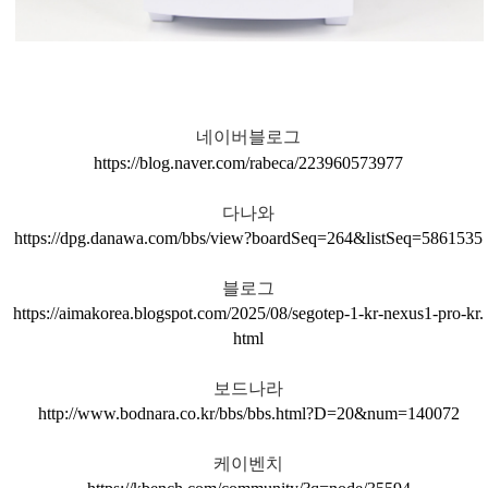
네이버블로그
https://blog.naver.com/rabeca/223960573977
다나와
https://dpg.danawa.com/bbs/view?boardSeq=264&listSeq=5861535
블로그
https://aimakorea.blogspot.com/2025/08/segotep-1-kr-nexus1-pro-kr.
html
보드나라
http://www.bodnara.co.kr/bbs/bbs.html?D=20&num=140072
케이벤치