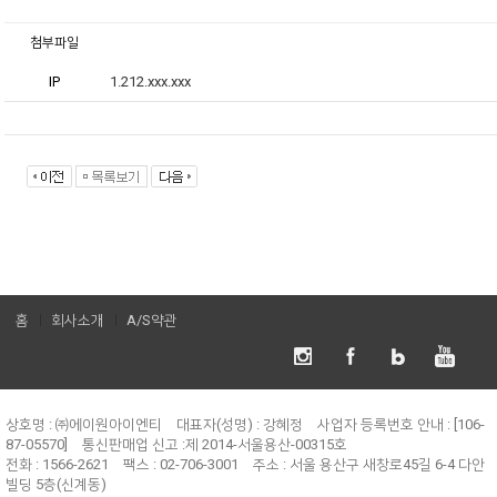
첨부파일
IP
1.212.xxx.xxx
홈
회사소개
A/S약관
상호명 : ㈜에이원아이엔티
대표자(성명) : 강혜정
사업자 등록번호 안내 : [106-
87-05570]
통신판매업 신고 :제 2014-서울용산-00315호
전화 : 1566-2621
팩스 : 02-706-3001
주소 : 서울 용산구 새창로45길 6-4 다안
빌딩 5층(신계동)