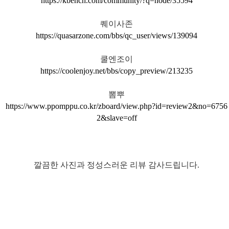
https://kbench.com/community/?q=node/35594
퀘이사존
https://quasarzone.com/bbs/qc_user/views/139094
쿨엔조이
https://coolenjoy.net/bbs/copy_preview/213235
뽐뿌
https://www.ppomppu.co.kr/zboard/view.php?id=review2&no=6756
2&slave=off
깔끔한 사진과 정성스러운 리뷰 감사드립니다.