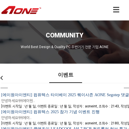
COMMUNITY
World Best Design & Quality PC 주변기기 전문 기업 AONE
이벤트
[에이원아이엔티] 컴퓨텍스 타이베이 2025 퀘이사존 AONE Segotep 댓
안녕하세요!㈜에이원..
[
,
,
,
,
이벤트 시작일 : 년 월 일
이벤트 종료일 : 년 월 일
작성자 : aoneint
조회수 : 2143
작성일자
[에이원아이엔티] 컴퓨텍스 2025 참가 기념 이벤트 진행
안녕하세요!㈜에이..
[
,
,
,
,
이벤트 시작일 : 년 월 일
이벤트 종료일 : 년 월 일
작성자 : aoneint
조회수 : 2180
작성일자
[에이원아이엔티] 쿨앤조이 LEADCOOL AH-7 RGB 컨트롤러 허브 특가