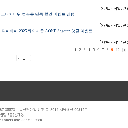
[
이벤트 시작일 : 년 
 시그니처파워 컴퓨존 단독 할인 이벤트 진행
[
이벤트 시작일 : 년 
이베이 2025 퀘이사존 AONE Segotep 댓글 이벤트
[
이벤트 시작일 : 년 
1
2
3
4
5
6
7
8
9
10
7-05570]
통신판매업 신고 :제 2014-서울용산-00315호
안빌딩 5층(신계동)
oneintas@aoneint.com