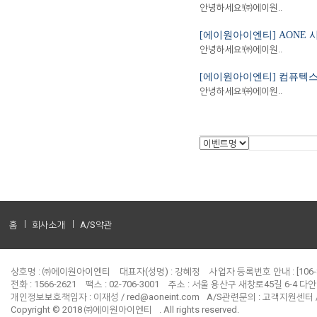
안녕하세요!㈜에이원..
[에이원아이엔티] AONE
안녕하세요!㈜에이원..
[에이원아이엔티] 컴퓨텍스 타
안녕하세요!㈜에이원..
홈
회사소개
A/S약관
상호명 : ㈜에이원아이엔티
대표자(성명) : 강혜정
사업자 등록번호 안내 : [106-8
전화 : 1566-2621
팩스 : 02-706-3001
주소 : 서울 용산구 새창로45길 6-4 다
개인정보보호책임자 :
이재성 / red@aoneint.com
A/S관련문의 :
고객지원센터 / a
Copyright © 2018
㈜에이원아이엔티
. All rights reserved.