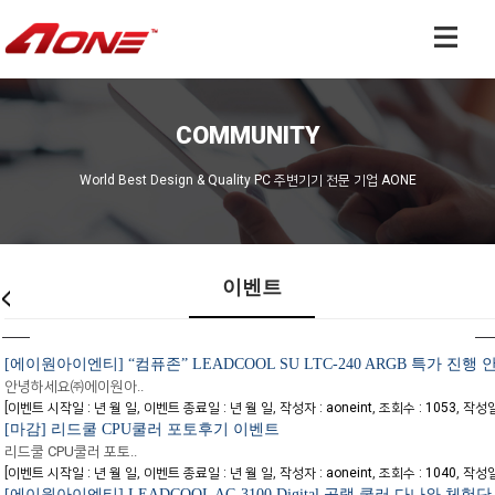
COMMUNITY
World Best Design & Quality PC 주변기기 전문 기업 AONE
이벤트
[에이원아이엔티] “컴퓨존” LEADCOOL SU LTC-240 ARGB 특가 진행 
안녕하세요㈜에이원아..
[
,
,
,
,
이벤트 시작일 : 년 월 일
이벤트 종료일 : 년 월 일
작성자 : aoneint
조회수 : 1053
작성일자
[마감] 리드쿨 CPU쿨러 포토후기 이벤트
리드쿨 CPU쿨러 포토..
[
,
,
,
,
이벤트 시작일 : 년 월 일
이벤트 종료일 : 년 월 일
작성자 : aoneint
조회수 : 1040
작성일자
[에이원아이엔티] LEADCOOL AC-3100 Digital 공랭 쿨러 다나와 체