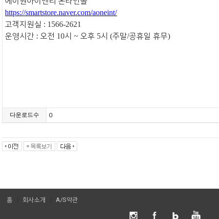
에이원아이엔티 온라인몰
https://smartstore.naver.com/aoneint/
고객지원실
: 1566-2621
운영시간
오전
시
오후
시
주말
공휴일 휴무
:
10
~
5
(
/
)
다운로드수
0
홈
회사소개
A/S약관