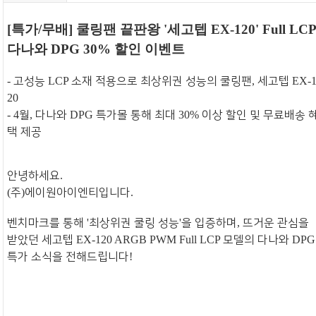
[
특가
/
무배
]
쿨링팬 끝판왕
'
세고텝
EX-120' Full LC
다나와
DPG 30%
할인 이벤트
고성능
소재 적용으로 최상위권 성능의 쿨링팬
세고텝
-
LCP
,
EX-
20
월
다나와
특가몰 통해 최대
이상 할인 및 무료배송 
- 4
,
DPG
30%
택 제공
안녕하세요
.
주
에이원아이엔티입니다
(
)
.
벤치마크를 통해
최상위권 쿨링 성능
을 입증하며
뜨거운 관심을
'
'
,
받았던 세고텝
모델의 다나와
EX-120 ARGB PWM Full LCP
DPG
특가 소식을 전해드립니다
!