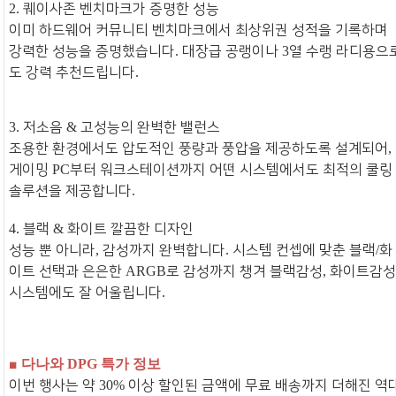
퀘이사존 벤치마크가 증명한 성능
2.
이미 하드웨어 커뮤니티 벤치마크에서 최상위권 성적을 기록하며
강력한 성능을 증명했습니다
대장급 공랭이나
열 수랭 라디용으
.
3
도 강력 추천드립니다
.
저소음
고성능의 완벽한 밸런스
3.
&
조용한 환경에서도 압도적인 풍량과 풍압을 제공하도록 설계되어
,
게이밍
부터 워크스테이션까지 어떤 시스템에서도 최적의 쿨링
PC
솔루션을 제공합니다
.
블랙
화이트 깔끔한 디자인
4.
&
성능 뿐 아니라
감성까지 완벽합니다
시스템 컨셉에 맞춘 블랙
화
,
.
/
이트 선택과 은은한
로 감성까지 챙겨 블랙감성
화이트감
ARGB
,
시스템에도 잘 어울립니다
.
■
다나와
특가 정보
DPG
이번 행사는 약
이상 할인된 금액에 무료 배송까지 더해진 역
30%