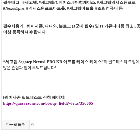
필수태그
: #
세고텝
, #
세고텝
PC
케이스
, #
어항케이스
, #
세고텝넥서스원프로
#Nexus1pro, #
넥서스원프로아트홀
, #
세고텝아트홀
, #
조립컴퓨터 등
필수사용기
:
퀘이사존
,
다나와
,
블로그
(3
군데 필수
)
및
IT
커뮤니티등 최소
5
이상 등록하셔야 합니다
“
세고텝
Segotep Nexus1 PRO KR
아트홀 케이스
케이스
”
의 필드테스터 모집에
많은 관심과 참여 부탁드립니다
!
[
퀘이사존 필드테스트 신청 페이지
]
https://quasarzone.com/bbs/qe_fieldt/views/356065
다운로드수
0