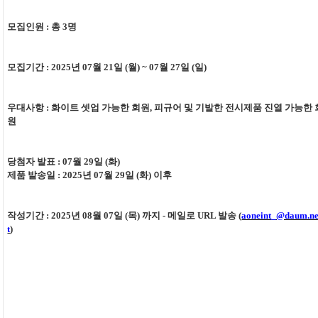
모집인원
:
총
3
명
모집기간
: 2025
년
07
월
21
일
(
월
) ~ 07
월
27
일
(
일
)
우대사항
:
화이트 셋업 가능한 회원
,
피규어 및 기발한 전시제품 진열 가능한 
원
당첨자 발표
: 07
월
29
일
(
화
)
제품 발송일
: 2025
년
07
월
29
일
(
화
)
이후
작성기간
: 2025
년
08
월
07
일
(
목
)
까지
-
메일로
URL
발송
(
aoneint_@daum.n
t
)