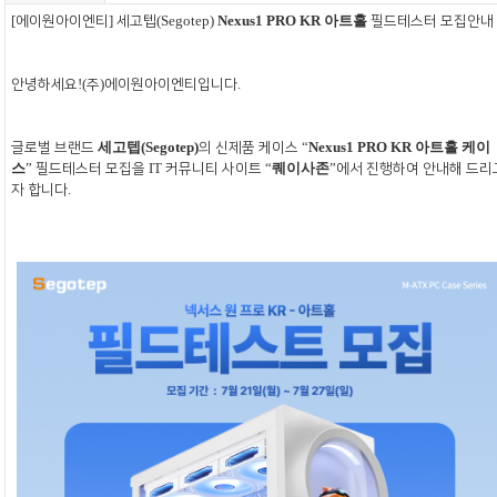
[
에이원아이엔티
]
세고텝
(Segotep)
Nexus1 PRO KR
아트홀
필드테스터 모집안내
안녕하세요
!
(
주
)
에이원아이엔티입니다
.
글로벌 브랜드
세고텝
(Segotep)
의 신제품 케이스
“
Nexus1 PRO KR
아트홀 케이
스
”
필드테스터 모집을
IT
커뮤니티 사이트
“
퀘이사존
”
에서 진행하여 안내해 드리
자 합니다
.