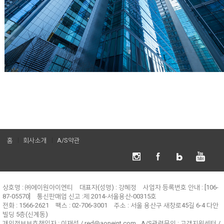
홈
회사소개
A/S약관
상호명 : ㈜에이원아이엔티
대표자(성명) : 강혜정
사업자 등록번호 안내 : [106-
87-05570]
통신판매업 신고 :제 2014-서울용산-00315호
전화 : 1566-2621
팩스 : 02-706-3001
주소 : 서울 용산구 새창로45길 6-4 다안
빌딩 5층(신계동)
개인정보보호책임자 :
이재성 / red@aoneint.com
A/S관련문의 :
고객지원센터 /