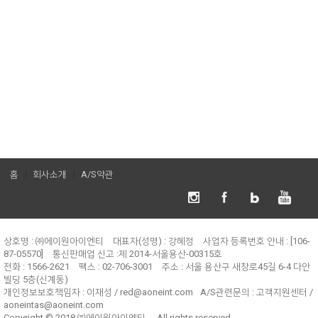
홈
회사소개
A/S약관
상호명 : ㈜에이원아이엔티
대표자(성명) : 강혜정
사업자 등록번호 안내 : [106-
87-05570]
통신판매업 신고 :제 2014-서울용산-00315호
전화 : 1566-2621
팩스 : 02-706-3001
주소 : 서울 용산구 새창로45길 6-4 다안
빌딩 5층(신계동)
개인정보보호책임자 :
이재성 / red@aoneint.com
A/S관련문의 :
고객지원센터 /
aoneintas@aoneint.com
Copyright © 2018
㈜에이원아이엔티
. All rights reserved.