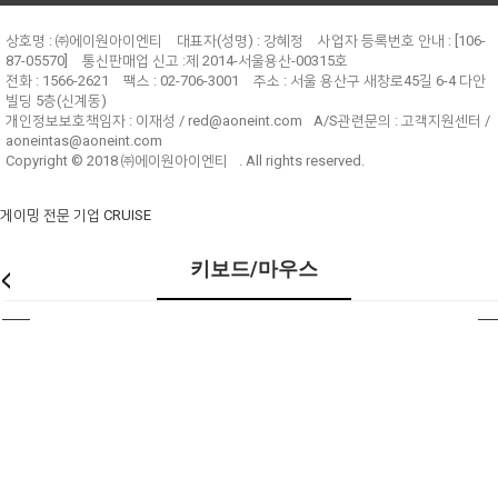
상호명 : ㈜에이원아이엔티
대표자(성명) : 강혜정
사업자 등록번호 안내 : [106-
87-05570]
통신판매업 신고 :제 2014-서울용산-00315호
전화 : 1566-2621
팩스 : 02-706-3001
주소 : 서울 용산구 새창로45길 6-4 다안
빌딩 5층(신계동)
개인정보보호책임자 :
이재성 / red@aoneint.com
A/S관련문의 :
고객지원센터 /
aoneintas@aoneint.com
Copyright © 2018
㈜에이원아이엔티
. All rights reserved.
게이밍 전문 기업 CRUISE
키보드/마우스