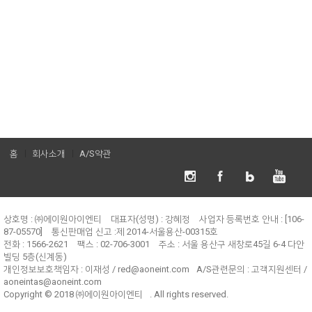
홈
회사소개
A/S약관
상호명 : ㈜에이원아이엔티
대표자(성명) : 강혜정
사업자 등록번호 안내 : [106-
87-05570]
통신판매업 신고 :제 2014-서울용산-00315호
전화 : 1566-2621
팩스 : 02-706-3001
주소 : 서울 용산구 새창로45길 6-4 다안
빌딩 5층(신계동)
개인정보보호책임자 :
이재성 / red@aoneint.com
A/S관련문의 :
고객지원센터 /
aoneintas@aoneint.com
Copyright © 2018
㈜에이원아이엔티
. All rights reserved.