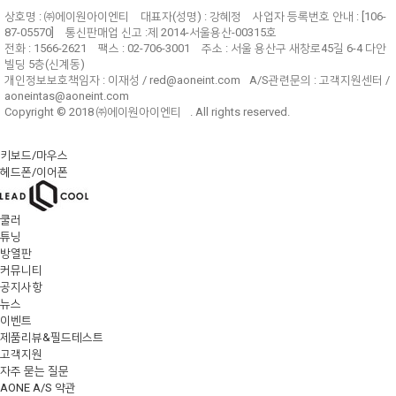
상호명 : ㈜에이원아이엔티
대표자(성명) : 강혜정
사업자 등록번호 안내 : [106-
87-05570]
통신판매업 신고 :제 2014-서울용산-00315호
전화 : 1566-2621
팩스 : 02-706-3001
주소 : 서울 용산구 새창로45길 6-4 다안
빌딩 5층(신계동)
개인정보보호책임자 :
이재성 / red@aoneint.com
A/S관련문의 :
고객지원센터 /
aoneintas@aoneint.com
Copyright © 2018
㈜에이원아이엔티
. All rights reserved.
키보드/마우스
헤드폰/이어폰
쿨러
튜닝
방열판
커뮤니티
공지사항
뉴스
이벤트
제품리뷰&필드테스트
고객지원
자주 묻는 질문
AONE A/S 약관