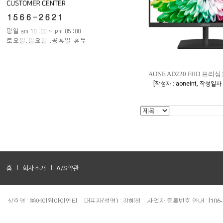
AONE AD220 FHD 프리
[
,
작성자 : aoneint
작성일자 :
홈
회사소개
A/S약관
상호명 : ㈜에이원아이엔티
대표자(성명) : 강혜정
사업자 등록번호 안내 : [106-8
전화 : 1566-2621
팩스 : 02-706-3001
주소 : 서울 용산구 새창로45길 6-4 다
개인정보보호책임자 :
이재성 / red@aoneint.com
A/S관련문의 :
고객지원센터 / a