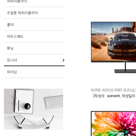
파워서플라이
조달용 파워서플라이
쿨러
마우스패드
튜닝
모니터
마이닝
AONE AD320 FHD 프리
[
,
작성자 : aoneint
작성일자 :