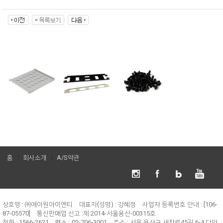
홈
회사소개
A/S약관
상호명 : ㈜에이원아이엔티
대표자(성명) : 강혜정
사업자 등록번호 안내 : [106-
87-05570]
통신판매업 신고 :제 2014-서울용산-00315호
전화 : 1566-2621
팩스 : 02-706-3001
주소 : 서울 용산구 새창로45길 6-4 다안