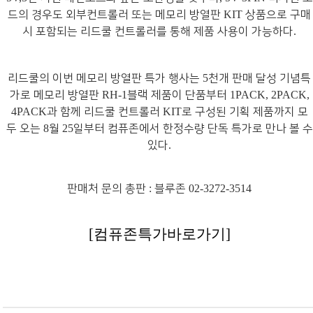
드의 경우도 외부컨트롤러 또는 메모리 방열판
상품으로 구매
KIT
시 포함되는 리드쿨 컨트롤러를 통해 제품 사용이 가능하다
.
리드쿨의 이번 메모리 방열판 특가 행사는
천개 판매 달성 기념특
5
가로 메모리 방열판
블랙 제품이 단품부터
RH-1
1PACK, 2PACK,
과 함께 리드쿨 컨트롤러
로 구성된 기획 제품까지 모
4PACK
KIT
두 오는
월
일부터 컴퓨존에서 한정수량 단독 특가로 만나 볼 수
8
25
있다
.
판매처 문의 총판
블루존
:
02-3272-3514
[컴퓨존특가바로가기]