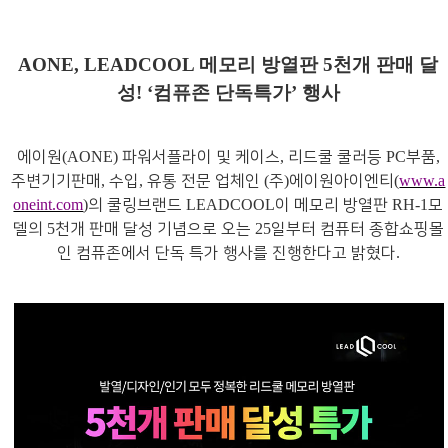
AONE, LEADCOOL
메모리 방열판
5
천개 판매 달
성
! ‘
컴퓨존 단독특가
’
행사
에이원
파워서플라이 및 케이스
리드쿨 쿨러등
부품
(AONE)
,
PC
,
주변기기판매
수입
유통 전문 업체인
주
에이원아이엔티
,
,
(
)
(
www.a
의 쿨링브랜드
이 메모리 방열판
모
oneint.com
)
LEADCOOL
RH-1
델의
천개 판매 달성 기념으로 오는
일부터 컴퓨터 종합쇼핑몰
5
25
인 컴퓨존에서 단독 특가 행사를 진행한다고 밝혔다
.