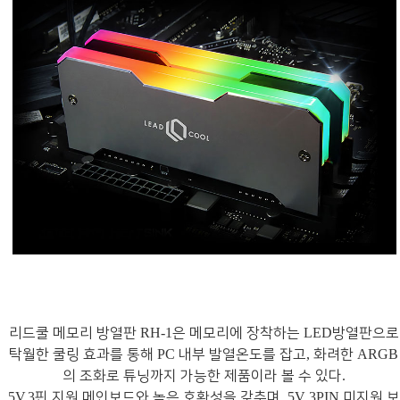
리드쿨 메모리 방열판
은 메모리에 장착하는
방열판으로
RH-1
LED
탁월한 쿨링 효과를 통해
내부 발열온도를 잡고
화려한
PC
,
ARGB
의 조화로 튜닝까지 가능한 제품이라 볼 수 있다
.
핀 지원 메인보드와 높은 호환성을 갖추며
미지원 보
5V,3
, 5V 3PIN